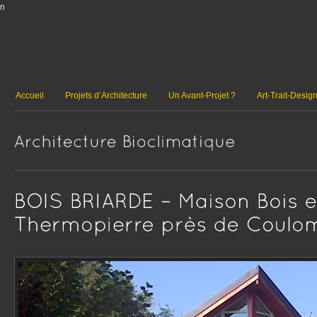
n
Accueil
Projets d’Architecture
Un Avant-Projet ?
Art-Trait-Desig