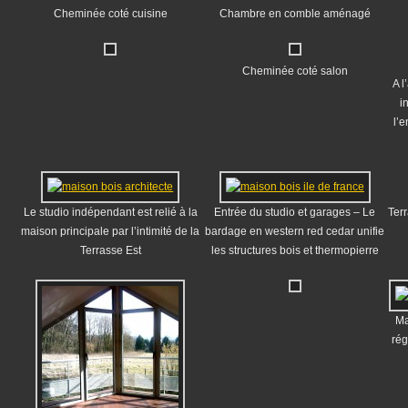
Cheminée coté cuisine
Chambre en comble aménagé
Cheminée coté salon
A l
i
l’
Le studio indépendant est relié à la
Entrée du studio et garages – Le
Terr
maison principale par l’intimité de la
bardage en western red cedar unifie
Terrasse Est
les structures bois et thermopierre
Ma
rég