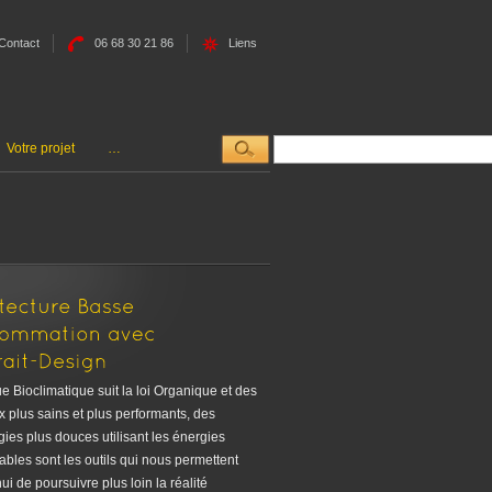
Contact
06 68 30 21 86
Liens
Votre projet
…
e Bioclimatique suit la loi Organique et des
 plus sains et plus performants, des
ies plus douces utilisant les énergies
bles sont les outils qui nous permettent
ui de poursuivre plus loin la réalité