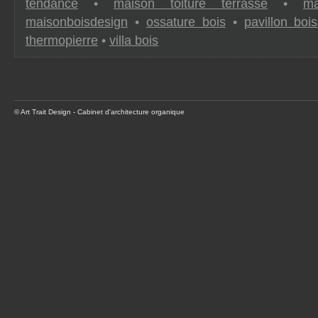
tendance
•
maison toiture terrasse
•
ma
maisonboisdesign
•
ossature bois
•
pavillon bois
thermopierre
•
villa bois
© Art Trait Design - Cabinet d'architecture organique